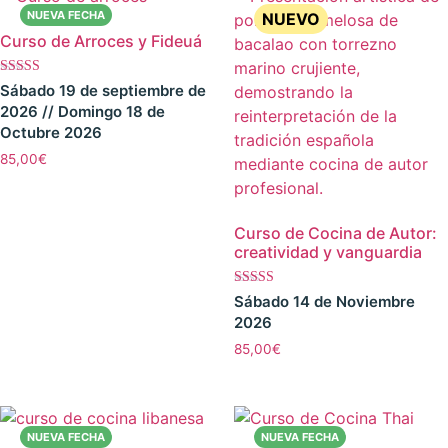
Curso de Arroces y Fideuá
Valorado con
Sábado 19 de septiembre de
5.00
2026 // Domingo 18 de
de 5
Octubre 2026
85,00
€
Curso de Cocina de Autor:
creatividad y vanguardia
Valorado con
Sábado 14 de Noviembre
5.00
2026
de 5
85,00
€