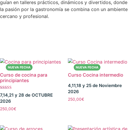
guían en talleres prácticos, dinámicos y divertidos, donde
la pasión por la gastronomía se combina con un ambiente
cercano y profesional.
Curso de cocina para
Curso Cocina intermedio
principiantes
4,11,18 y 25 de Noviembre
2026
Valorado con
7,14,21 y 28 de OCTUBRE
5.00
250,00
€
2026
de 5
250,00
€