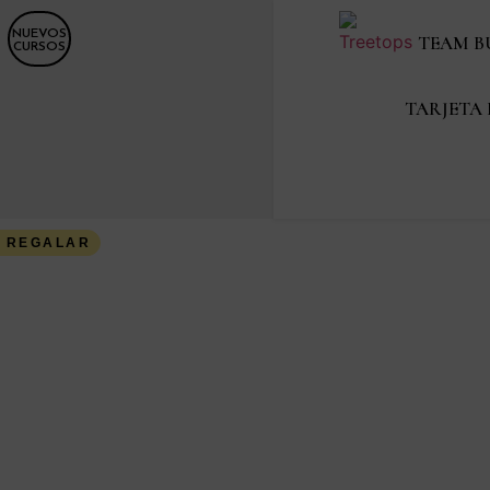
NUEVOS
TEAM B
CURSOS
TARJETA
A REGALAR
ck de 3 Curso
egustación, bebidas y delantal
5 €
idad