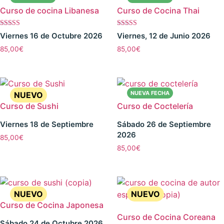
Curso de cocina Libanesa
Curso de Cocina Thai
Valorado con
Valorado
Viernes 16 de Octubre 2026
Viernes, 12 de Junio 2026
5.00
con
de 5
4.00
85,00
€
85,00
€
de 5
Curso de Sushi
Curso de Coctelería
Viernes 18 de Septiembre
Sábado 26 de Septiembre
2026
85,00
€
85,00
€
Curso de Cocina Japonesa
Curso de Cocina Coreana
Sábado 24 de Octubre 2026