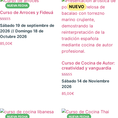
Curso de Arroces y Fideuá
Valorado con
Sábado 19 de septiembre de
5.00
2026 // Domingo 18 de
de 5
Octubre 2026
85,00
€
Curso de Cocina de Autor:
creatividad y vanguardia
Valorado con
Sábado 14 de Noviembre
5.00
2026
de 5
85,00
€