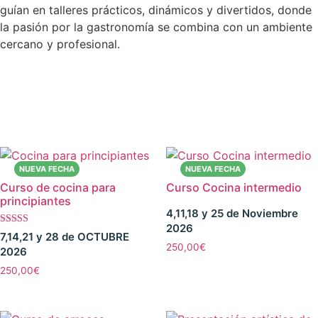
guían en talleres prácticos, dinámicos y divertidos, donde
la pasión por la gastronomía se combina con un ambiente
cercano y profesional.
Curso de cocina para
Curso Cocina intermedio
principiantes
4,11,18 y 25 de Noviembre
2026
Valorado con
7,14,21 y 28 de OCTUBRE
5.00
250,00
€
2026
de 5
250,00
€